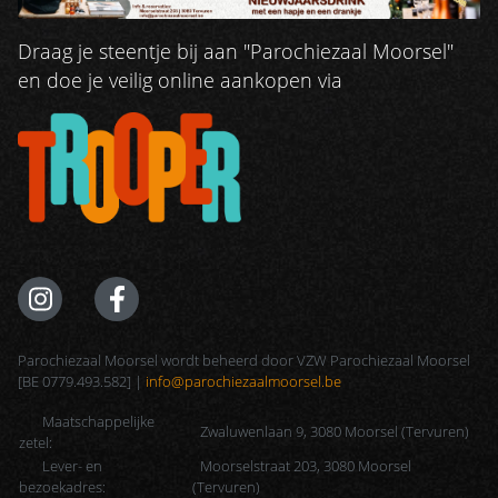
Draag je steentje bij aan "Parochiezaal Moorsel"
en doe je veilig online aankopen via
Parochiezaal Moorsel wordt beheerd door VZW Parochiezaal Moorsel
[BE 0779.493.582] |
info@parochiezaalmoorsel.be
Maatschappelijke
Zwaluwenlaan 9, 3080 Moorsel (Tervuren)
zetel:
Lever- en
Moorselstraat 203, 3080 Moorsel
bezoekadres:
(Tervuren)